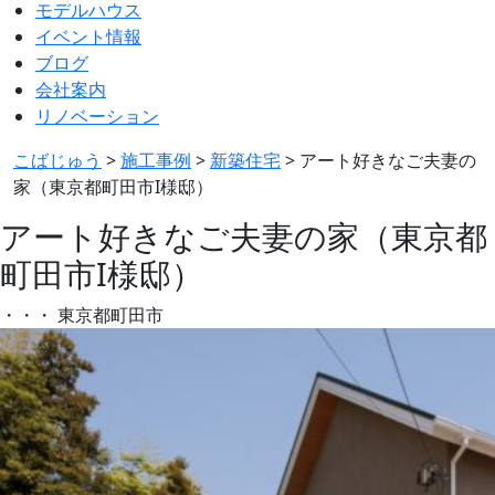
モデルハウス
イベント情報
ブログ
会社案内
リノベーション
こばじゅう
>
施工事例
>
新築住宅
>
アート好きなご夫妻の
家（東京都町田市I様邸）
アート好きなご夫妻の家（東京都
町田市I様邸）
・
・
・
東京都町田市