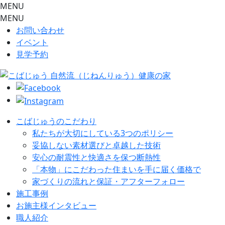
MENU
MENU
お問い合わせ
イベント
見学予約
こばじゅうのこだわり
私たちが大切にしている3つのポリシー
妥協しない素材選びと卓越した技術
安心の耐震性と快適さを保つ断熱性
「本物」にこだわった住まいを手に届く価格で
家づくりの流れと保証・アフターフォロー
施工事例
お施主様インタビュー
職人紹介