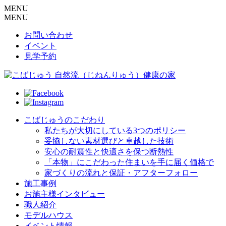
MENU
MENU
お問い合わせ
イベント
見学予約
こばじゅうのこだわり
私たちが大切にしている3つのポリシー
妥協しない素材選びと卓越した技術
安心の耐震性と快適さを保つ断熱性
「本物」にこだわった住まいを手に届く価格で
家づくりの流れと保証・アフターフォロー
施工事例
お施主様インタビュー
職人紹介
モデルハウス
イベント情報