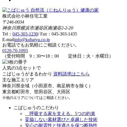
株式会社小林住宅工業
〒246-0034
神奈川県横浜市瀬谷区南瀬谷2-2-20
Tel：
045-303-1230
/ Fax：045-303-1435
E-mail
info@kobajyu.co.jp
お電話でもお気軽にご相談ください。
0120-70-1093
（受付時間
9：30
〜
18：00
定休日：火・水曜日）
人気の3点セットで
こばじゅうがまるわかり
資料請求はこちら
主な施工エリア
神奈川県全域（小田原市、南足柄市を除く）
東京都町田市、世田谷区、大田区
※他のエリアについてはご相談ください。
こばじゅうのこだわり
呼吸する家を支える、5つの約束
妥協しない素材選びと卓越した技術
安心の耐震性と快適さを保つ断熱性