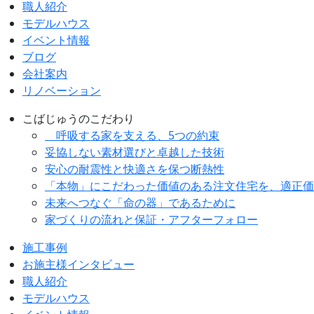
職人紹介
モデルハウス
イベント情報
ブログ
会社案内
リノベーション
こばじゅうのこだわり
呼吸する家を支える、5つの約束
妥協しない素材選びと卓越した技術
安心の耐震性と快適さを保つ断熱性
「本物」にこだわった価値のある注文住宅を、適正価
未来へつなぐ「命の器」であるために
家づくりの流れと保証・アフターフォロー
施工事例
お施主様インタビュー
職人紹介
モデルハウス