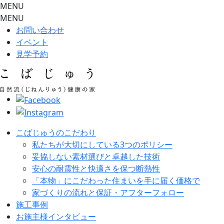
MENU
MENU
お問い合わせ
イベント
見学予約
こばじゅうのこだわり
私たちが大切にしている3つのポリシー
妥協しない素材選びと卓越した技術
安心の耐震性と快適さを保つ断熱性
「本物」にこだわった住まいを手に届く価格で
家づくりの流れと保証・アフターフォロー
施工事例
お施主様インタビュー