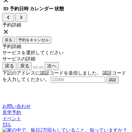
close
ID
予約日時
カレンダー
状態
navigate_before
navigate_next
予約詳細
close
戻る
予約をキャンセル
予約詳細
サービスを選択してください
サービスの詳細
戻る
戻る
次へ
下記のアドレスに認証コードを送信しました。
認証コード
を入力してください。
認証
お問い合わせ
見学予約
イベント
TEL