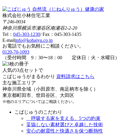
株式会社小林住宅工業
〒246-0034
神奈川県横浜市瀬谷区南瀬谷2-2-20
Tel：
045-303-1230
/ Fax：045-303-1435
E-mail
info@kobajyu.co.jp
お電話でもお気軽にご相談ください。
0120-70-1093
（受付時間
9：30
〜
18：00
定休日：火・水曜日）
人気の3点セットで
こばじゅうがまるわかり
資料請求はこちら
主な施工エリア
神奈川県全域（小田原市、南足柄市を除く）
東京都町田市、世田谷区、大田区
※他のエリアについてはご相談ください。
こばじゅうのこだわり
呼吸する家を支える、5つの約束
妥協しない素材選びと卓越した技術
安心の耐震性と快適さを保つ断熱性