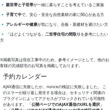
🔹
親世帯と子世帯
が一緒に暮らすことを考えているご家族
🔹
子育て中
で、安心・安全な自然素材の家に関心がある方
🔹
アレルギーや健康
が気になり、合板・新建材を避けたい方
🔹 「ほどよくつながる」
二世帯住宅の間取り
を参考にしたい
方
※掲載写真は現在工事中のため、参考イメージとして、他のお
客様の完成邸宅のお写真を掲載しております。
予約カレンダー
AJAX通信に失敗したか、nonceの検証に失敗しました。 こ
のエラーが繰り返し発生する場合は、セキュリティ関連の
プラグインによってアクセスがブロックされている可能性
があります。 「
公開ページでのAJAX通信のURLを選択
」