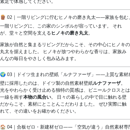
素足で体感してください。
🪵 02｜一階リビングに佇むヒノキの磨き丸太——家族を包
一階リビングに、この家のシンボルが宿っています。 それ
が、堂々と空間を支える
ヒノキの磨き丸太
。
家族が自然と集まるリビングだからこそ、その中心にヒノキの
丸太を据えました。 ヒノキが放つやわらかな香りは、家族み
んなの毎日をやさしく包み込みます。
🌍 03｜ドイツ生まれの壁紙「ルナファーザ」——上質な素
壁に採用したのは、ドイツ製の自然素材壁紙
ルナファーザ
。
光をやわらかく受け止める独特の質感は、ビニールクロスとは
一線を画す
本物の風合い
。 日々の暮らしの中で目に触れる壁
だからこそ、素材にとことんこだわりました。 ぜひ実際に触
れて、その違いをお確かめください。
🏠 04｜合板ゼロ・新建材ゼロ——「空気が違う」自然素材