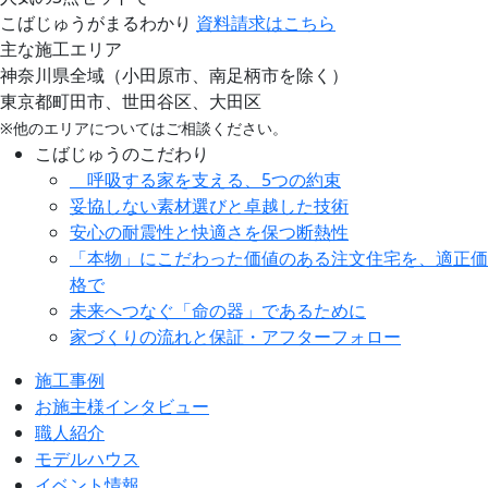
こばじゅうがまるわかり
資料請求はこちら
主な施工エリア
神奈川県全域（小田原市、南足柄市を除く）
東京都町田市、世田谷区、大田区
※他のエリアについてはご相談ください。
こばじゅうのこだわり
呼吸する家を支える、5つの約束
妥協しない素材選びと卓越した技術
安心の耐震性と快適さを保つ断熱性
「本物」にこだわった価値のある注文住宅を、適正価
格で
未来へつなぐ「命の器」であるために
家づくりの流れと保証・アフターフォロー
施工事例
お施主様インタビュー
職人紹介
モデルハウス
イベント情報