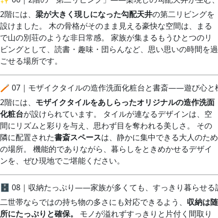
2階には、
梁が大きく現しになった勾配天井
の第二リビングを
設けました。 木の骨格がそのまま見える豪快な空間は、まる
で山の別荘のような非日常感。 家族が集まるもうひとつのリ
ビングとして、読書・趣味・団らんなど、思い思いの時間を過
ごせる場所です。
🪥 07｜モザイクタイルの造作洗面化粧台と書斎——遊び心
2階には、
モザイクタイルをあしらったオリジナルの造作洗面
化粧台
が設けられています。 タイルが連なるデザインは、空
間にリズムと彩りを与え、思わず目を奪われる美しさ。 その
隣に配置された
書斎スペース
は、静かに集中できる大人のため
の場所。 機能的でありながら、暮らしをときめかせるデザイ
ンを、ぜひ現地でご堪能ください。
🗄️ 08｜収納たっぷり——家族が多くても、すっきり暮らせる
二世帯ならではの持ち物の多さにも対応できるよう、
収納は随
所にたっぷりと確保。
モノが溢れずすっきりと片付く間取り