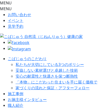
MENU
MENU
お問い合わせ
イベント
見学予約
こばじゅうのこだわり
私たちが大切にしている3つのポリシー
妥協しない素材選びと卓越した技術
安心の耐震性と快適さを保つ断熱性
「本物」にこだわった住まいを手に届く価格で
家づくりの流れと保証・アフターフォロー
施工事例
お施主様インタビュー
職人紹介