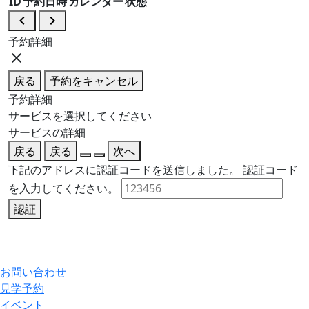
ID
予約日時
カレンダー
状態
navigate_before
navigate_next
予約詳細
close
戻る
予約をキャンセル
予約詳細
サービスを選択してください
サービスの詳細
戻る
戻る
次へ
下記のアドレスに認証コードを送信しました。
認証コード
を入力してください。
認証
お問い合わせ
見学予約
イベント