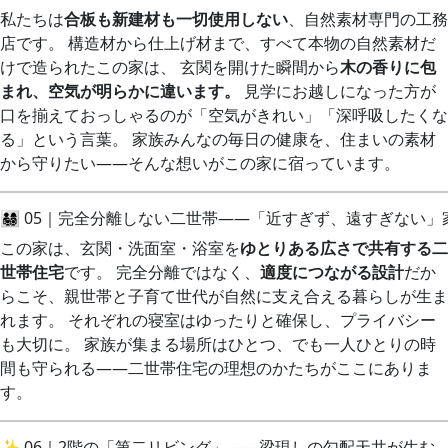
私たちは
合板も新建材も一切使用しない
、自然素材専門の工務
店です。 構造材から仕上げ材まで、すべて本物の自然素材だ
けで造られたこの家は、 玄関を開けた瞬間から
木の香りに包
まれ、空気が明らかに違います。
見学にお越しになった方が
口を揃えておっしゃるのが「空気がきれい」「深呼吸したくな
る」という言葉。 家族みんなの毎日の健康を、住まいの素材
から守りたい——そんな想いがこの家に宿っています。
👨‍👩‍👧‍👦 05｜完全分離しない二世帯——「近すぎず、遠すぎな
この家は、玄関・洗面室・浴室を
ゆとりある広さで共有する二
世帯住宅
です。 完全分離ではなく、
適度につながる設計
だか
らこそ、親世帯と子育て世代が自然に支え合える暮らしが生ま
れます。 それぞれの寝室はゆったりと確保し、プライバシー
も大切に。 家族が集まる場所はひとつ、でも一人ひとりの時
間も守られる——二世帯住宅の理想のかたちがここにありま
す。
✨ 06｜2階の「第二リビング」——梁現しの勾配天井が生む