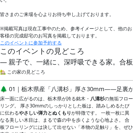
い。
皆さまのご来場を心よりお待ち申し上げております。
※掲載写真は現在工事中のため、参考イメージとして、他のお
客様の完成邸宅のお写真を掲載しております。
このイベントに参加予約する
このイベントの見どころ
― 親子で、一緒に、深呼吸できる家。合
🏡 この家の見どころ
🌲 01｜栃木県産「八溝杉」厚さ30mm——足
床一面に広がるのは、栃木県が誇る銘木・
八溝杉
の無垢フロー
リング。 厚さ30mmのしっかりとした板は、踏みしめるたび
に伝わる
やさしい弾力とぬくもり
が特徴です。 一枚一枚に異
なる美しい木目は、まるで森の中を歩くような心地よさ。 合
板フローリングには決して出せない「本物の足触り」を、ぜひ