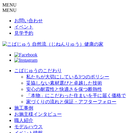
MENU
MENU
お問い合わせ
イベント
見学予約
こばじゅうのこだわり
私たちが大切にしている3つのポリシー
妥協しない素材選びと卓越した技術
安心の耐震性と快適さを保つ断熱性
「本物」にこだわった住まいを手に届く価格で
家づくりの流れと保証・アフターフォロー
施工事例
お施主様インタビュー
職人紹介
モデルハウス
イベント情報