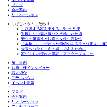
ブログ
会社案内
リノベーション
こばじゅうのこだわり
呼吸する家を支える、5つの約束
妥協しない素材選びと卓越した技術
安心の耐震性と快適さを保つ断熱性
「本物」にこだわった価値のある注文住宅を、適
未来へつなぐ「命の器」であるために
家づくりの流れと保証・アフターフォロー
施工事例
お施主様インタビュー
職人紹介
モデルハウス
イベント情報
ブログ
会社案内
リノベーション
アクセスマップ