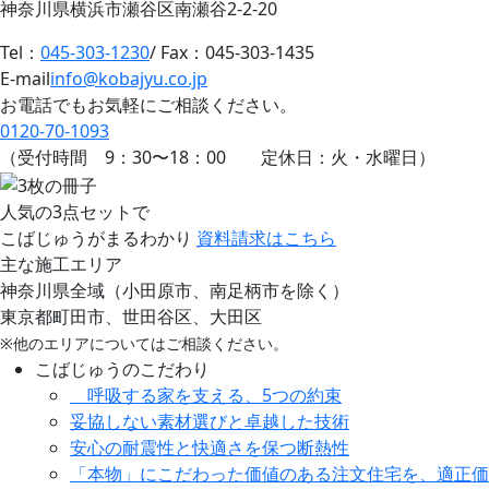
神奈川県横浜市瀬谷区南瀬谷2-2-20
Tel：
045-303-1230
/ Fax：045-303-1435
E-mail
info@kobajyu.co.jp
お電話でもお気軽にご相談ください。
0120-70-1093
（受付時間
9：30
〜
18：00
定休日：火・水曜日）
人気の3点セットで
こばじゅうがまるわかり
資料請求はこちら
主な施工エリア
神奈川県全域（小田原市、南足柄市を除く）
東京都町田市、世田谷区、大田区
※他のエリアについてはご相談ください。
こばじゅうのこだわり
呼吸する家を支える、5つの約束
妥協しない素材選びと卓越した技術
安心の耐震性と快適さを保つ断熱性
「本物」にこだわった価値のある注文住宅を、適正価