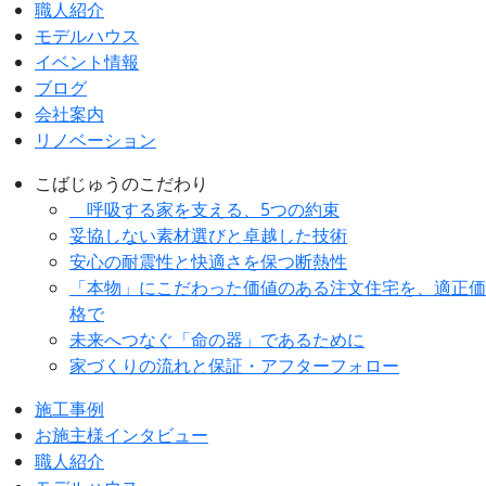
職人紹介
モデルハウス
イベント情報
ブログ
会社案内
リノベーション
こばじゅうのこだわり
呼吸する家を支える、5つの約束
妥協しない素材選びと卓越した技術
安心の耐震性と快適さを保つ断熱性
「本物」にこだわった価値のある注文住宅を、適正価
格で
未来へつなぐ「命の器」であるために
家づくりの流れと保証・アフターフォロー
施工事例
お施主様インタビュー
職人紹介