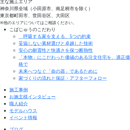
主な施工エリア
神奈川県全域（小田原市、南足柄市を除く）
東京都町田市、世田谷区、大田区
※他のエリアについてはご相談ください。
こばじゅうのこだわり
呼吸する家を支える、5つの約束
妥協しない素材選びと卓越した技術
安心の耐震性と快適さを保つ断熱性
「本物」にこだわった価値のある注文住宅を、適正価
格で
未来へつなぐ「命の器」であるために
家づくりの流れと保証・アフターフォロー
施工事例
お施主様インタビュー
職人紹介
モデルハウス
イベント情報
ブログ