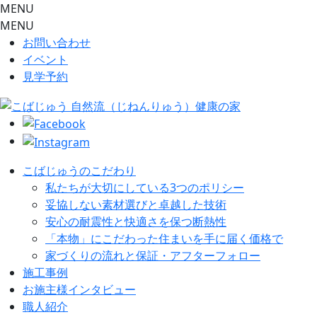
MENU
MENU
お問い合わせ
イベント
見学予約
こばじゅうのこだわり
私たちが大切にしている3つのポリシー
妥協しない素材選びと卓越した技術
安心の耐震性と快適さを保つ断熱性
「本物」にこだわった住まいを手に届く価格で
家づくりの流れと保証・アフターフォロー
施工事例
お施主様インタビュー
職人紹介