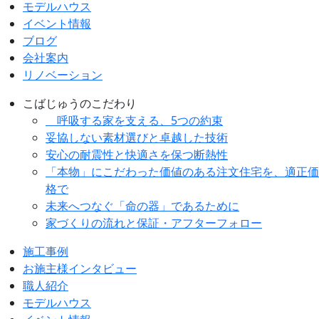
モデルハウス
イベント情報
ブログ
会社案内
リノベーション
こばじゅうのこだわり
呼吸する家を支える、5つの約束
妥協しない素材選びと卓越した技術
安心の耐震性と快適さを保つ断熱性
「本物」にこだわった価値のある注文住宅を、適正価
格で
未来へつなぐ「命の器」であるために
家づくりの流れと保証・アフターフォロー
施工事例
お施主様インタビュー
職人紹介
モデルハウス