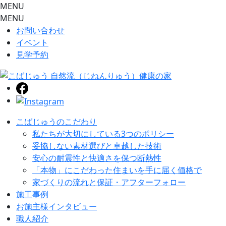
MENU
MENU
お問い合わせ
イベント
見学予約
こばじゅうのこだわり
私たちが大切にしている3つのポリシー
妥協しない素材選びと卓越した技術
安心の耐震性と快適さを保つ断熱性
「本物」にこだわった住まいを手に届く価格で
家づくりの流れと保証・アフターフォロー
施工事例
お施主様インタビュー
職人紹介