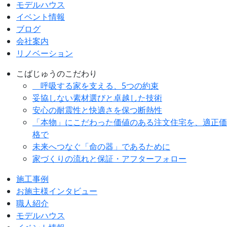
モデルハウス
イベント情報
ブログ
会社案内
リノベーション
こばじゅうのこだわり
呼吸する家を支える、5つの約束
妥協しない素材選びと卓越した技術
安心の耐震性と快適さを保つ断熱性
「本物」にこだわった価値のある注文住宅を、適正価
格で
未来へつなぐ「命の器」であるために
家づくりの流れと保証・アフターフォロー
施工事例
お施主様インタビュー
職人紹介
モデルハウス